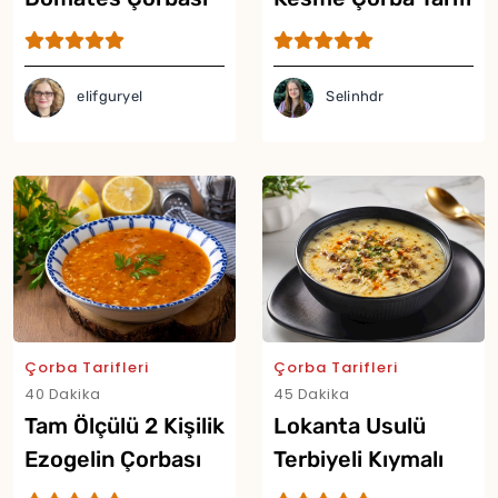
Tarifi
elifguryel
Selinhdr
Çorba Tarifleri
Çorba Tarifleri
40 Dakika
45 Dakika
Tam Ölçülü 2 Kişilik
Lokanta Usulü
Ezogelin Çorbası
Terbiyeli Kıymalı
Tarifi
Şehriye Çorbası