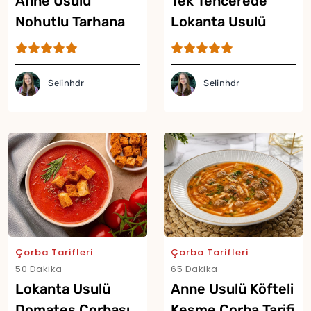
Anne Usulü
Tek Tencerede
Nohutlu Tarhana
Lokanta Usulü
Çorbası Tarifi
Mercimek Çorbası
Tarifi
Selinhdr
Selinhdr
Çorba Tarifleri
Çorba Tarifleri
50 Dakika
65 Dakika
Lokanta Usulü
Anne Usulü Köfteli
Yor
Domates Çorbası
Kesme Çorba Tarifi