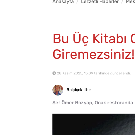
Anasayfa
Lezzetli Haberler
Mek
Bu Üç Kitabı
Giremezsiniz!
28 Kasım 2025, 13:09 tarihinde güncellendi.
Balçiçek İlter
Şef Ömer Bozyap, Ocak restoranda An