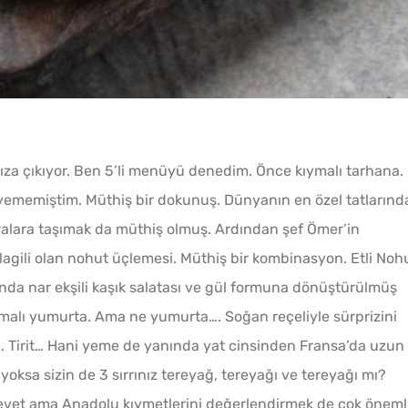
ıza çıkıyor. Ben 5’li menüyü denedim. Önce kıymalı tarhana.
 yememiştim. Müthiş bir dokunuş. Dünyanın en özel tatlarınd
sofralara taşımak da müthiş olmuş. Ardından şef Ömer’in
lagili olan nohut üçlemesi. Müthiş bir kombinasyon. Etli Noh
nda nar ekşili kaşık salatası ve gül formuna dönüştürülmüş
rmalı yumurta. Ama ne yumurta…. Soğan reçeliyle sürprizini
l. Tirit… Hani yeme de yanında yat cinsinden Fransa’da uzun
yoksa sizin de 3 sırrınız tereyağ, tereyağı ve tereyağı mı?
evet ama Anadolu kıymetlerini değerlendirmek de çok önemli