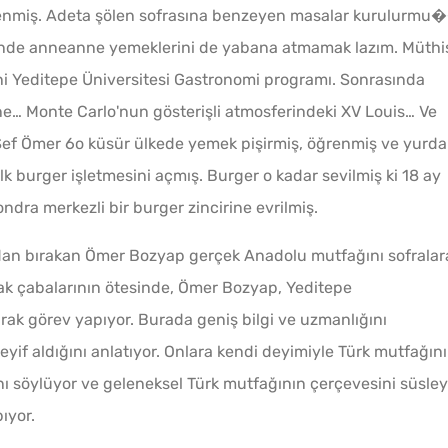
enmiş. Adeta şölen sofrasına benzeyen masalar kurulurmu
inde anneanne yemeklerini de yabana atmamak lazım. Müthi
Tavada
ni Yeditepe Üniversitesi Gastronomi programı. Sonrasında
Gözlem
rne… Monte Carlo'nun gösterişli atmosferindeki XV Louis… Ve
. Şef Ömer 6o küsür ülkede yemek pişirmiş, öğrenmiş ve yurda
burger işletmesini açmış. Burger o kadar sevilmiş ki 18 ay
ndra merkezli bir burger zincirine evrilmiş.
an bırakan Ömer Bozyap gerçek Anadolu mutfağını sofralar
fak çabalarının ötesinde, Ömer Bozyap, Yeditepe
arak görev yapıyor. Burada geniş bilgi ve uzmanlığını
eyif aldığını anlatıyor. Onlara kendi deyimiyle Türk mutfağın
Az Kıy
ı söylüyor ve geleneksel Türk mutfağının çerçevesini süsle
Köftesi
ıyor.