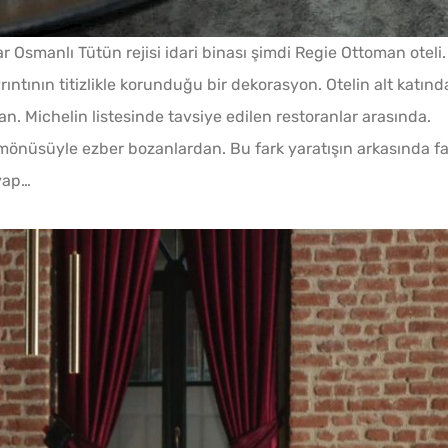
ar Osmanlı Tütün rejisi idari binası şimdi Regie Ottoman oteli.
ntının titizlikle korunduğu bir dekorasyon. Otelin alt katınd
ran. Michelin listesinde tavsiye edilen restoranlar arasında.
Bayat Ekmeği Saniyeler
önüsüyle ezber bozanlardan. Bu fark yaratışın arkasında fa
İçinde Taze Hale Getiren
Yöntem
zyap…
Tarhana Hamuru Kaç Gün
Mayalandırılır?
Soğuk
Ev Yapımı Domates Sosu
Lezzet
Kaç Yıl Dayanır?
Tarifi