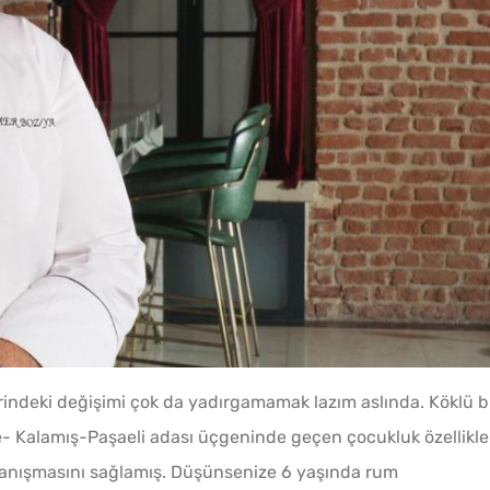
Evde Elma Sirkesi
Yapmanın 4 Püf Noktası
10 Da
Poğaça
rindeki değişimi çok da yadırgamamak lazım aslında. Köklü b
- Kalamış-Paşaeli adası üçgeninde geçen çocukluk özellikle
tanışmasını sağlamış. Düşünsenize 6 yaşında rum