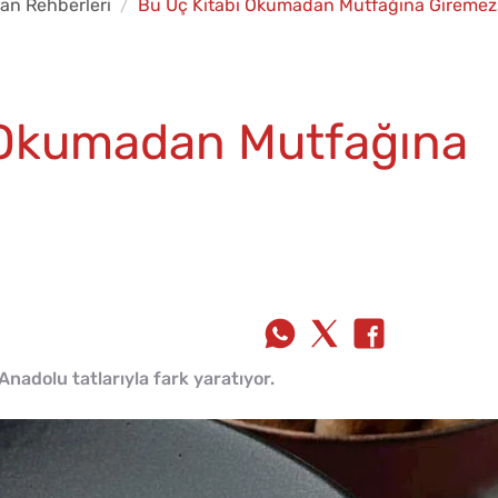
an Rehberleri
Bu Üç Kitabı Okumadan Mutfağına Giremezs
 Okumadan Mutfağına
adolu tatlarıyla fark yaratıyor.