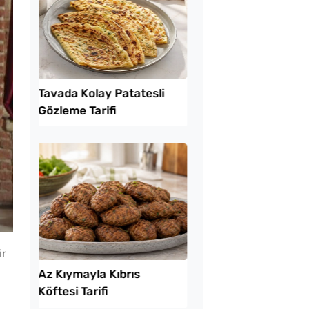
kikaya Sendeyim
Sadece 1 Patates ve
sı Tarifi
Bardak Un ile Tavada
Gözleme Tarifi
ir