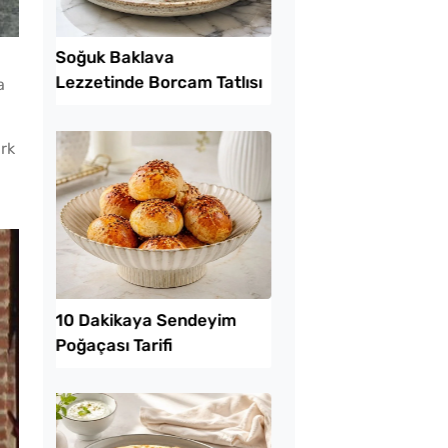
Lezzet Trendleri
a
rk
 Baklava
Tel Tel Ayrılan Tavad
inde Borcam Tatlısı
Katmer Tarifi