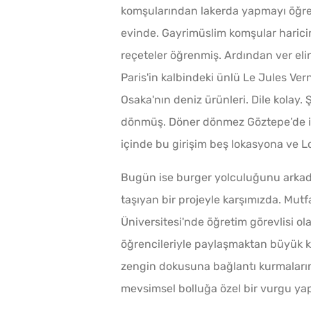
komşularından lakerda yapmayı öğr
evinde. Gayrimüslim komşular haric
reçeteler öğrenmiş. Ardından ver eli
Paris'in kalbindeki ünlü Le Jules Ve
Osaka'nın deniz ürünleri. Dile kolay
dönmüş. Döner dönmez Göztepe’de ilk 
içinde bu girişim beş lokasyona ve Lo
Bugün ise burger yolculuğunu arkad
taşıyan bir projeyle karşımızda. Mut
Üniversitesi'nde öğretim görevlisi ol
öğrencileriyle paylaşmaktan büyük k
zengin dokusuna bağlantı kurmaların
mevsimsel bolluğa özel bir vurgu yap