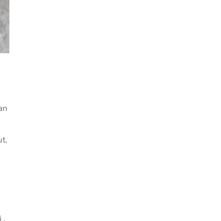
an
ut,
 .