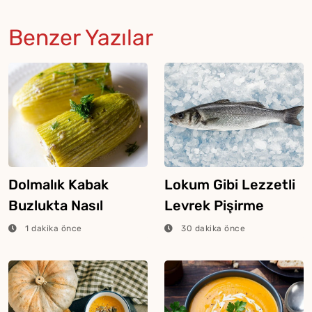
Benzer Yazılar
Dolmalık Kabak
Lokum Gibi Lezzetli
Buzlukta Nasıl
Levrek Pişirme
Saklanır?
Tüyosu
1 dakika önce
30 dakika önce