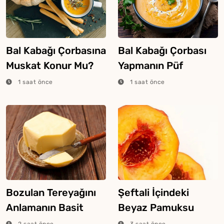
Bal Kabağı Çorbasına
Bal Kabağı Çorbası
Muskat Konur Mu?
Yapmanın Püf
Noktaları
1 saat önce
1 saat önce
Bozulan Tereyağını
Şeftali İçindeki
Anlamanın Basit
Beyaz Pamuksu
Yolları
Dokunun Sebebi
2 saat önce
3 saat önce