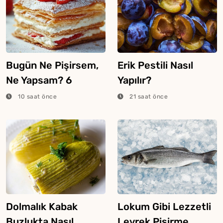
Bugün Ne Pişirsem,
Erik Pestili Nasıl
Ne Yapsam? 6
Yapılır?
Ağustos 2026
10 saat önce
21 saat önce
Dolmalık Kabak
Lokum Gibi Lezzetli
Buzlukta Nasıl
Levrek Pişirme