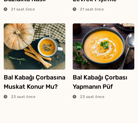
Saklanır?
Tüyosu
21 saat önce
21 saat önce
Bal Kabağı Çorbasına
Bal Kabağı Çorbası
Muskat Konur Mu?
Yapmanın Püf
Noktaları
23 saat önce
23 saat önce