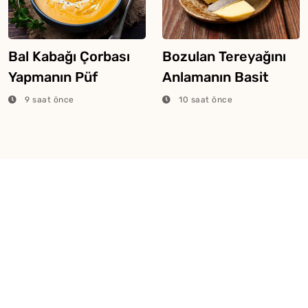
Bal Kabağı Çorbası
Bozulan Tereyağını
Yapmanın Püf
Anlamanın Basit
Noktaları
Yolları
9 saat önce
10 saat önce