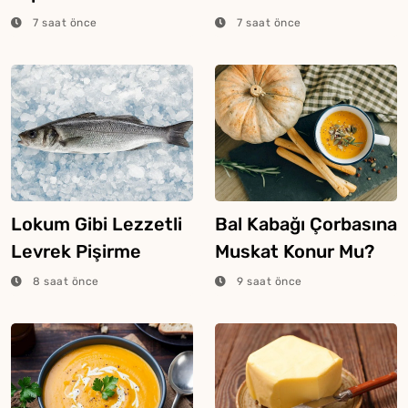
Saklanır?
7 saat önce
7 saat önce
Lokum Gibi Lezzetli
Bal Kabağı Çorbasına
Levrek Pişirme
Muskat Konur Mu?
Tüyosu
8 saat önce
9 saat önce