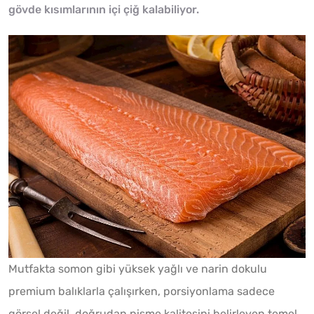
gövde kısımlarının içi çiğ kalabiliyor.
Mutfakta somon gibi yüksek yağlı ve narin dokulu
premium balıklarla çalışırken, porsiyonlama sadece
görsel değil, doğrudan pişme kalitesini belirleyen temel