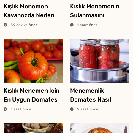
Kışlık Menemen
Kışlık Menemenin
Kavanozda Neden
Sulanmasını
Bozulur?
Engelleyecek 5 Şey
59 dakika önce
1 saat önce
Kışlık Menemen İçin
Menemenlik
En Uygun Domates
Domates Nasıl
Nasıl Seçilir?
Hazırlanır?
1 saat önce
2 saat önce