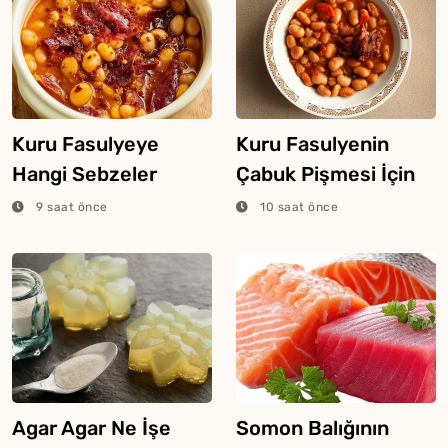
Kuru Fasulyeye
Kuru Fasulyenin
Hangi Sebzeler
Çabuk Pişmesi İçin
Konur?
Püf Noktaları
9 saat önce
10 saat önce
Agar Agar Ne İşe
Somon Balığının