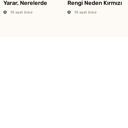
Yarar, Nerelerde
Rengi Neden Kırmızı
Kullanılır?
Veya Pembe Olur?
10 saat önce
10 saat önce