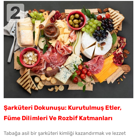
Şarküteri Dokunuşu: Kurutulmuş Etler,
Füme Dilimleri Ve Rozbif Katmanları
Tabağa asil bir şarküteri kimliği kazandırmak ve lezzet