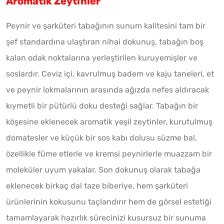
Aromatik Zeytinler
Peynir ve şarküteri tabağının sunum kalitesini tam bir
şef standardına ulaştıran nihai dokunuş, tabağın boş
kalan odak noktalarına yerleştirilen kuruyemişler ve
soslardır. Ceviz içi, kavrulmuş badem ve kaju taneleri, et
ve peynir lokmalarının arasında ağızda nefes aldıracak
kıymetli bir pütürlü doku desteği sağlar. Tabağın bir
köşesine eklenecek aromatik yeşil zeytinler, kurutulmuş
domatesler ve küçük bir sos kabı dolusu süzme bal,
özellikle füme etlerle ve kremsi peynirlerle muazzam bir
moleküler uyum yakalar. Son dokunuş olarak tabağa
eklenecek birkaç dal taze biberiye, hem şarküteri
ürünlerinin kokusunu taçlandırır hem de görsel estetiği
tamamlayarak hazırlık sürecinizi kusursuz bir sunuma