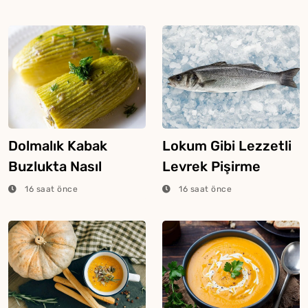
Dolmalık Kabak
Lokum Gibi Lezzetli
Buzlukta Nasıl
Levrek Pişirme
Saklanır?
Tüyosu
16 saat önce
16 saat önce