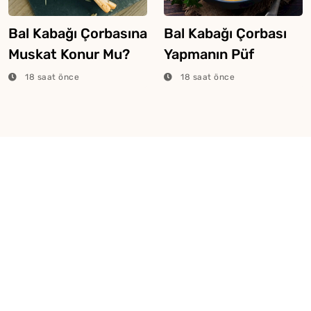
Bal Kabağı Çorbasına
Bal Kabağı Çorbası
Muskat Konur Mu?
Yapmanın Püf
Noktaları
18 saat önce
18 saat önce