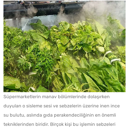
Süpermarketlerin manav bölümlerinde dolaşırken
duyulan o sisleme sesi ve sebzelerin üzerine inen ince
su bulutu, aslında gıda perakendeciliğinin en önemli
tekniklerinden biridir. Birçok kişi bu işlemin sebzeleri