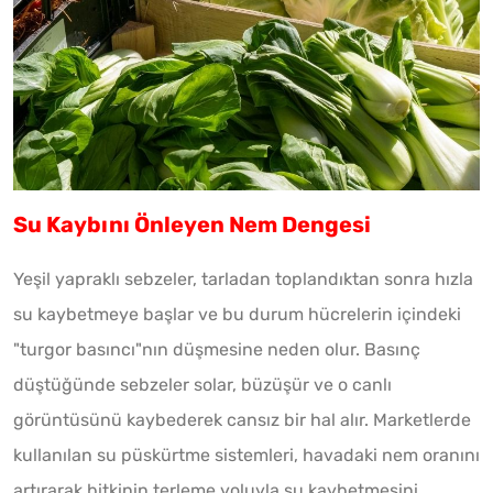
Su Kaybını Önleyen Nem Dengesi
Yeşil yapraklı sebzeler, tarladan toplandıktan sonra hızla
su kaybetmeye başlar ve bu durum hücrelerin içindeki
"turgor basıncı"nın düşmesine neden olur. Basınç
düştüğünde sebzeler solar, büzüşür ve o canlı
görüntüsünü kaybederek cansız bir hal alır. Marketlerde
kullanılan su püskürtme sistemleri, havadaki nem oranını
artırarak bitkinin terleme yoluyla su kaybetmesini