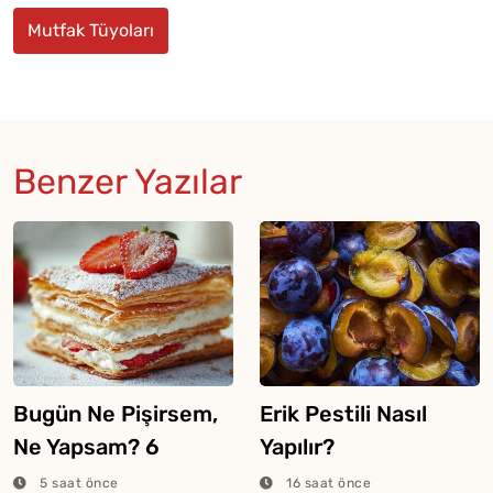
Mutfak Tüyoları
Benzer Yazılar
Bugün Ne Pişirsem,
Erik Pestili Nasıl
Ne Yapsam? 6
Yapılır?
Ağustos 2026
5 saat önce
16 saat önce