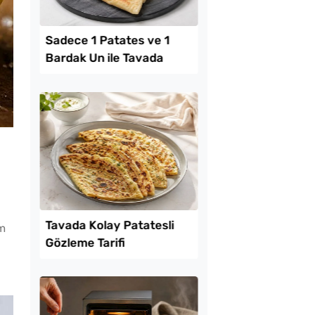
Lezzet Trendleri
 Baklava
Sadece 1 Patates ve
em
inde Borcam Tatlısı
Bardak Un ile Tavada
Gözleme Tarifi