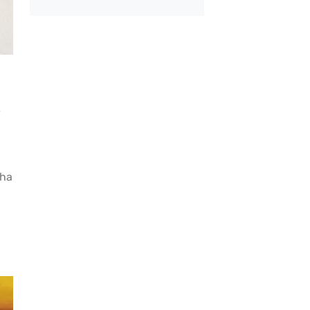
mayla Kıbrıs
Bayat Ekmeği Saniye
 Tarifi
İçinde Taze Hale Get
Yöntem
e
aha
l Ayrılan Tavada
Çiğ Domates Kavano
 Tarifi
Nasıl Saklanır?