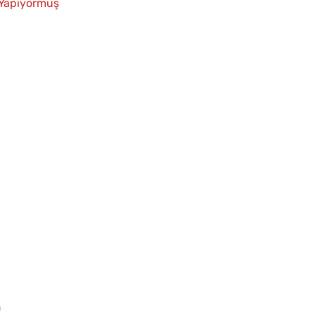
 Yapıyormuş
m