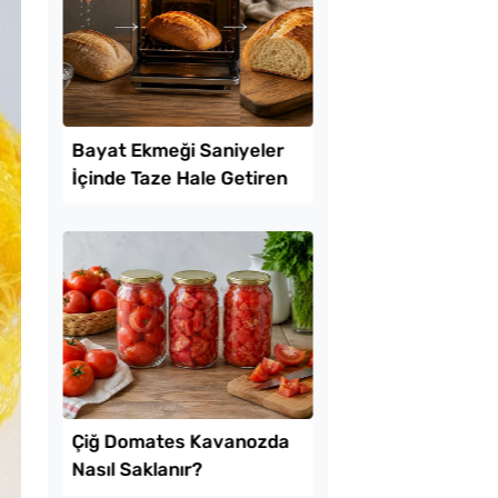
kikaya Sendeyim
Tavada Kolay Patates
sı Tarifi
Gözleme Tarifi