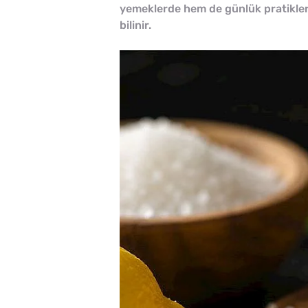
yemeklerde hem de günlük pratiklerd
bilinir.