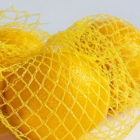
Kışlık Domates Sosunun
İçine Ne Konur?
10 Da
Poğaça