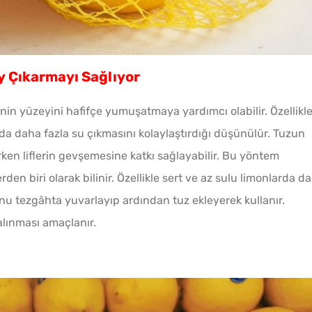
Az Kıy
Köftesi
 Çıkarmayı Sağlıyor
n yüzeyini hafifçe yumuşatmaya yardımcı olabilir. Özellikl
 daha fazla su çıkmasını kolaylaştırdığı düşünülür. Tuzun
rken liflerin gevşemesine katkı sağlayabilir. Bu yöntem
rden biri olarak bilinir. Özellikle sert ve az sulu limonlarda d
monu tezgâhta yuvarlayıp ardından tuz ekleyerek kullanır.
lınması amaçlanır.
Tel Te
Katmer