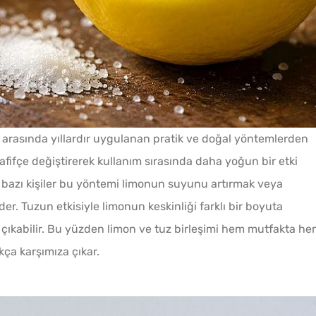
Tarhana Hamuru Kaç Gün
Mayalandırılır?
 arasında yıllardır uygulanan pratik ve doğal yöntemlerden
fifçe değiştirerek kullanım sırasında daha yoğun bir etki
Ev Yapımı Domates Sosu
le bazı kişiler bu yöntemi limonun suyunu artırmak veya
Kaç Yıl Dayanır?
er. Tuzun etkisiyle limonun keskinliği farklı bir boyuta
Soğuk
a çıkabilir. Bu yüzden limon ve tuz birleşimi hem mutfakta h
Evde Elma Sirkesi
Lezzet
ça karşımıza çıkar.
Yapmanın 4 Püf Noktası
Tarifi