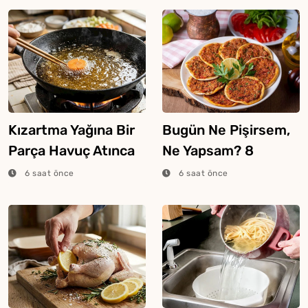
Kızartma Yağına Bir
Bugün Ne Pişirsem,
Parça Havuç Atınca
Ne Yapsam? 8
Ne Olur?
Ağustos 2026
6 saat önce
6 saat önce