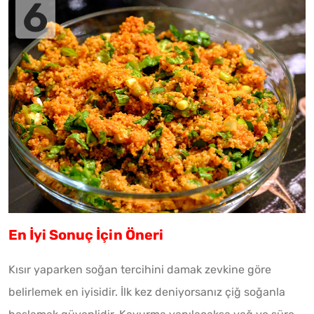
En İyi Sonuç İçin Öneri
Kısır yaparken soğan tercihini damak zevkine göre
belirlemek en iyisidir. İlk kez deniyorsanız çiğ soğanla