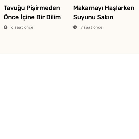
Tavuğu Pişirmeden
Makarnayı Haşlarken
Önce İçine Bir Dilim
Suyunu Sakın
Limon Atarsanız Ne
Dökmeyin
6 saat önce
7 saat önce
Olur?