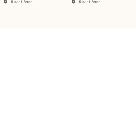
Yapılır?
5 saat önce
5 saat önce