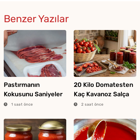
Benzer Yazılar
Pastırmanın
20 Kilo Domatesten
Kokusunu Saniyeler
Kaç Kavanoz Salça
İçinde Alan Yöntem
Çıkar?
1 saat önce
2 saat önce