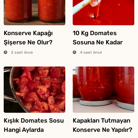
Konserve Kapağı
10 Kg Domates
Şişerse Ne Olur?
Sosuna Ne Kadar
Tuz Konur?
2 saat önce
4 saat önce
Kışlık Domates Sosu
Kapakları Tutmayan
Hangi Aylarda
Konserve Ne Yapılır?