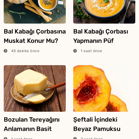
Bal Kabağı Çorbasına
Bal Kabağı Çorbası
Muskat Konur Mu?
Yapmanın Püf
Noktaları
45 dakika önce
1 saat önce
Bozulan Tereyağını
Şeftali İçindeki
Anlamanın Basit
Beyaz Pamuksu
Yolları
Dokunun Sebebi
1 saat önce
2 saat önce