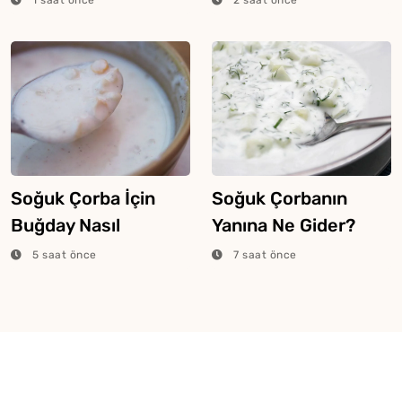
Buymuş
Soğuk Çorba İçin
Soğuk Çorbanın
Buğday Nasıl
Yanına Ne Gider?
Haşlanır?
5 saat önce
7 saat önce