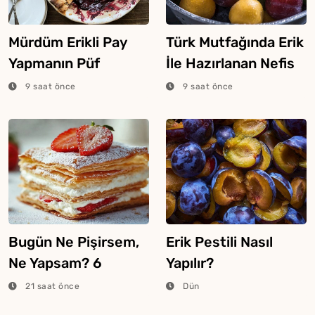
Mürdüm Erikli Pay
Türk Mutfağında Erik
Yapmanın Püf
İle Hazırlanan Nefis
Noktaları
Yemekler
9 saat önce
9 saat önce
Bugün Ne Pişirsem,
Erik Pestili Nasıl
Ne Yapsam? 6
Yapılır?
Ağustos 2026
21 saat önce
Dün