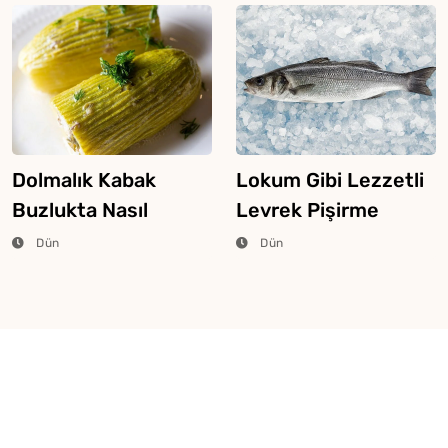
Dolmalık Kabak
Lokum Gibi Lezzetli
Buzlukta Nasıl
Levrek Pişirme
Saklanır?
Tüyosu
Dün
Dün