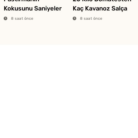
Kokusunu Saniyeler
Kaç Kavanoz Salça
İçinde Alan Yöntem
Çıkar?
8 saat önce
8 saat önce