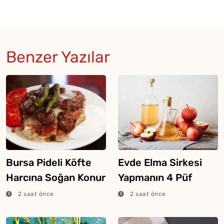
Benzer Yazılar
Bursa Pideli Köfte
Evde Elma Sirkesi
Harcına Soğan Konur
Yapmanın 4 Püf
Mu?
Noktası
2 saat önce
2 saat önce