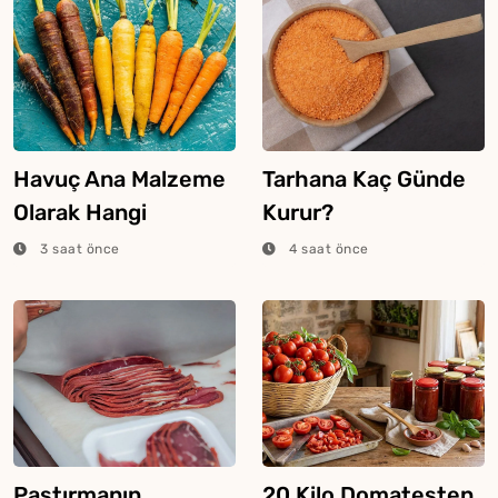
Havuç Ana Malzeme
Tarhana Kaç Günde
Olarak Hangi
Kurur?
Yemeklerde
3 saat önce
4 saat önce
Kullanılır?
Pastırmanın
20 Kilo Domatesten