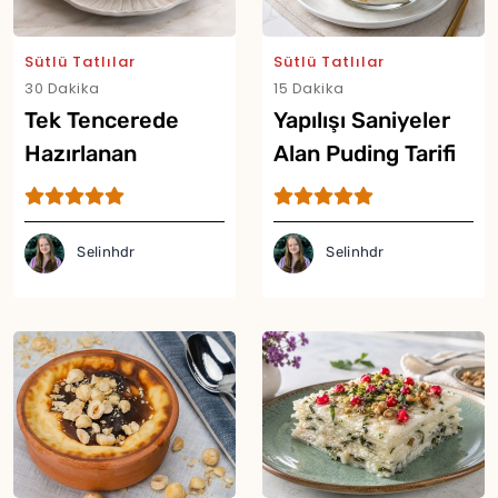
Sütlü Tatlılar
Sütlü Tatlılar
30 Dakika
15 Dakika
Tek Tencerede
Yapılışı Saniyeler
Hazırlanan
Alan Puding Tarifi
Muhallebili Tatlı
Tarifi
Selinhdr
Selinhdr