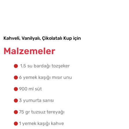
Malzemelere Geç
Yapılış Adımlarına Geç
Kahveli, Vanilyalı, Çikolatalı Kup için
Malzemeler
1.5 su bardağı tozşeker
6 yemek kaşığı mısır unu
900 ml süt
3 yumurta sarısı
75 gr tuzsuz tereyağı
1 yemek kaşığı kahve