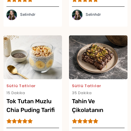
Tarifi
Selinhdr
Selinhdr
Sütlü Tatlılar
Sütlü Tatlılar
15 Dakika
35 Dakika
Tok Tutan Muzlu
Tahin Ve
Chia Puding Tarifi
Çikolatanın
Buluştuğu Güllaç
Tarifi