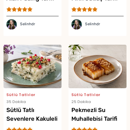
Selinhdr
Selinhdr
Sütlü Tatlılar
Sütlü Tatlılar
35 Dakika
25 Dakika
Yor
Sütlü Tatlı
Pekmezli Su
Sevenlere Kakuleli
Muhallebisi Tarifi
Reyhanlı Güllaç