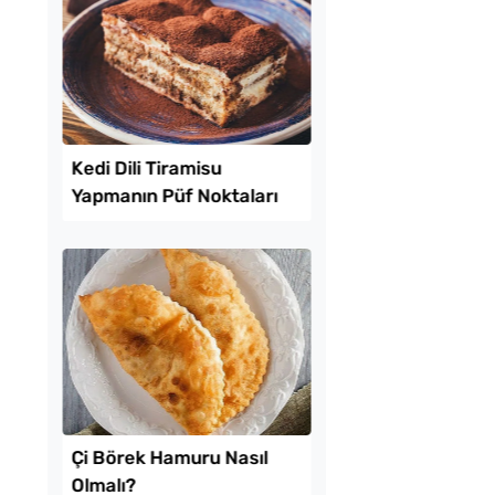
ayan İçli Köfte
Kahvaltılık Pratik
Kaygana Tarifi