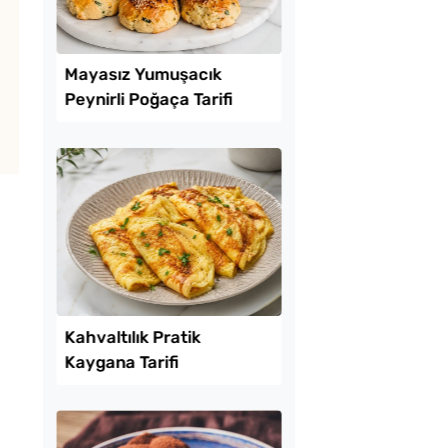
Lezzet Trendleri
zemeyle Mayasız
Mayasız Yumuşacık
rifi
Peynirli Poğaça Tarifi