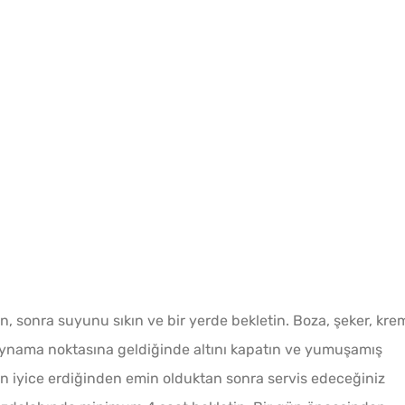
Van Çö
, sonra suyunu sıkın ve bir yerde bekletin. Boza, şeker, kre
Tel Te
Kaynama noktasına geldiğinde altını kapatın ve yumuşamış
Tarifi
atinin iyice erdiğinden emin olduktan sonra servis edeceğiniz