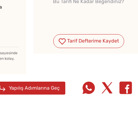
Bu Tarifi Ne Kadar Beğendiniz?
a
Tarif Defterime Kaydet
Puf Puf Kabaran Hamur
Kızartmasının Sırrı Limon
z sayesinde
en kolay,
Suyunda Gizli
Çi Böreğin Yağ
Çekmemesi İçin Ne
Yapılış Adımlarına Geç
Yapılır?
3 Mal
Haşlanmış Yumurtayı Tek
Pişi Ta
Hamlede Soymanın Basit
Hilesi