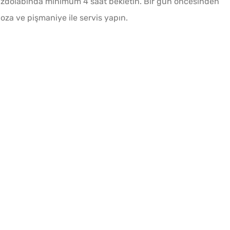
 Buzdolabında minimum 4 saat bekletin. Bir gün öncesinden
 boza ve pişmaniye ile servis yapın.