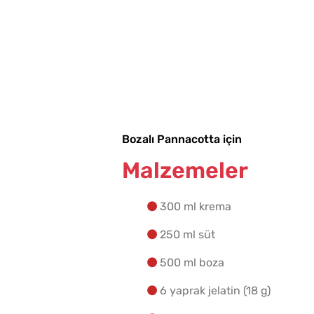
Bozalı Pannacotta için
Malzemeler
300 ml krema
250 ml süt
500 ml boza
6 yaprak jelatin (18 g)