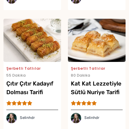
Yor
Şerbetli Tatlılar
Şerbetli Tatlılar
55 Dakika
80 Dakika
Çıtır Çıtır Kadayıf
Kat Kat Lezzetiyle
Dolması Tarifi
Sütlü Nuriye Tarifi
Selinhdr
Selinhdr