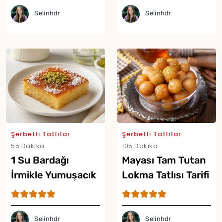
Selinhdr
Selinhdr
Şerbetli Tatlılar
Şerbetli Tatlılar
55 Dakika
105 Dakika
1 Su Bardağı
Mayası Tam Tutan
İrmikle Yumuşacık
Lokma Tatlısı Tarifi
Tepsi Tatlısı Tarifi
Selinhdr
Selinhdr