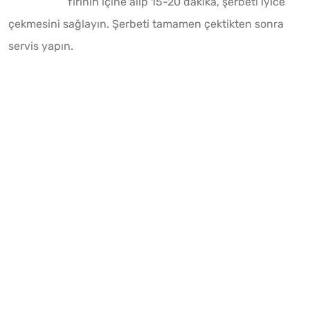
fırının içine alıp 15-20 dakika, şerbeti iyice
çekmesini sağlayın. Şerbeti tamamen çektikten sonra
servis yapın.