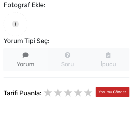
Fotograf Ekle:
Yorum Tipi Seç:
Yorum
Soru
İpucu
★★★★★
★
★
Tarifi Puanla:
★
★
★
★
★
★