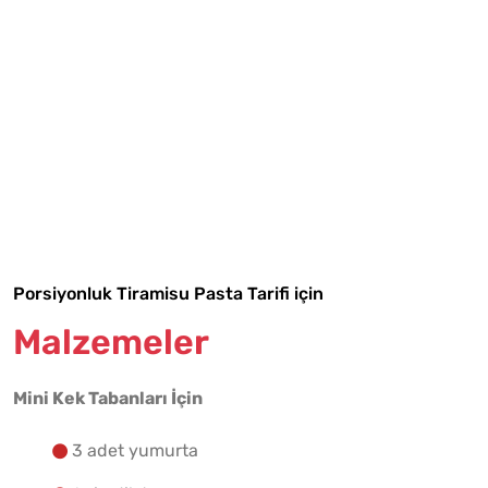
Tarif Defterime Kaydet
Porsiyonluk Tiramisu Pasta Tarifi için
Malzemeler
Malzemelere Geç
Mini Kek Tabanları İçin
Yapılış Adımlarına Geç
3 adet yumurta