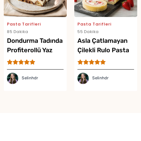
Pasta Tarifleri
Pasta Tarifleri
85 Dakika
55 Dakika
Dondurma Tadında
Asla Çatlamayan
Profiterollü Yaz
Çilekli Rulo Pasta
Pastası Tarifi
Tarifi
Selinhdr
Selinhdr