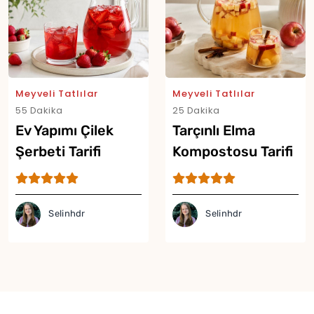
Meyveli Tatlılar
Meyveli Tatlılar
55 Dakika
25 Dakika
Ev Yapımı Çilek
Tarçınlı Elma
Şerbeti Tarifi
Kompostosu Tarifi
Selinhdr
Selinhdr
Yor