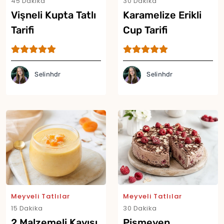
45 Dakika
30 Dakika
Vişneli Kupta Tatlı
Karamelize Erikli
Tarifi
Cup Tarifi
Selinhdr
Selinhdr
Yor
Meyveli Tatlılar
Meyveli Tatlılar
15 Dakika
30 Dakika
2 Malzemeli Kayısı
Pişmeyen