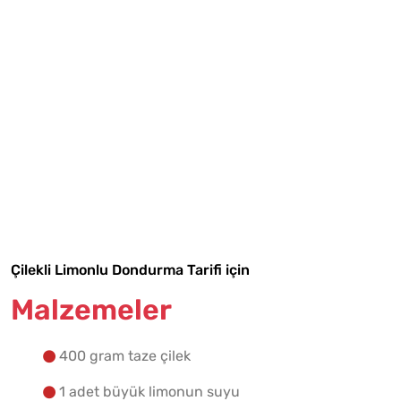
Tarif Defterime Kaydet
Çilekli Limonlu Dondurma Tarifi için
Malzemeler
Malzemelere Geç
400 gram taze çilek
Yapılış Adımlarına Geç
1 adet büyük limonun suyu