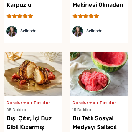
Karpuzlu
Makinesi Olmadan
Dondurma Tarifi
Sütlü Dondurma
Tarifi
Selinhdr
Selinhdr
Dondurmalı Tatlılar
Dondurmalı Tatlılar
35 Dakika
15 Dakika
Dışı Çıtır, İçi Buz
Bu Tatlı Sosyal
Gibi! Kızarmış
Medyayı Salladı!