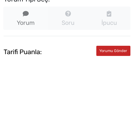
Yorum
Soru
İpucu
Tarifi Puanla: