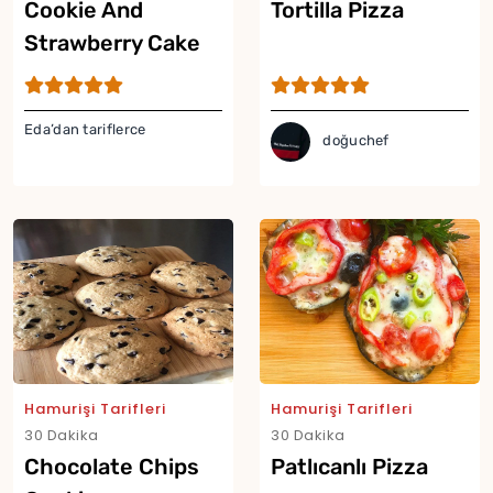
Cookie And
Tortilla Pizza
Yor
Strawberry Cake
Eda’dan tariflerce
doğuchef
Hamurişi Tarifleri
Hamurişi Tarifleri
30 Dakika
30 Dakika
Chocolate Chips
Patlıcanlı Pizza