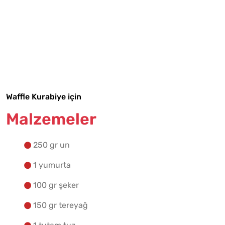
Tarif Defterime Kaydet
Malzemelere Geç
Yapılış Adımlarına Geç
Waffle Kurabiye için
Malzemeler
250 gr un
1 yumurta
100 gr şeker
150 gr tereyağ