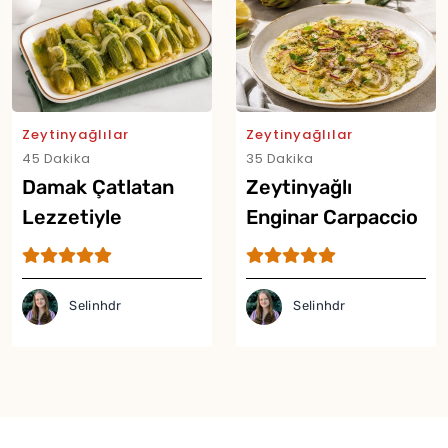
Zeytinyağlılar
Zeytinyağlılar
45 Dakika
35 Dakika
Damak Çatlatan
Zeytinyağlı
Lezzetiyle
Enginar Carpaccio
Zeytinyağlı Bebek
Tarifi
Kabak Tarifi
Yor
Selinhdr
Selinhdr