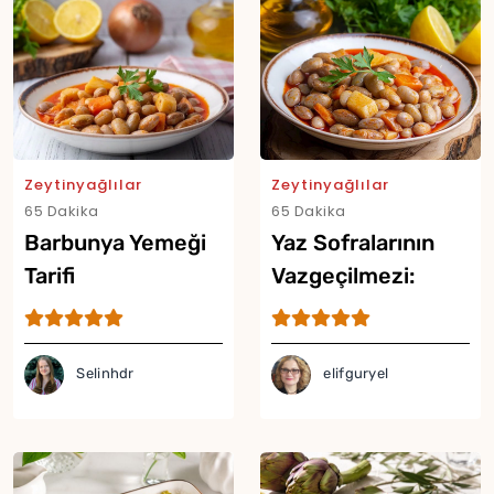
Zeytinyağlılar
Zeytinyağlılar
65 Dakika
65 Dakika
Barbunya Yemeği
Yaz Sofralarının
Tarifi
Vazgeçilmezi:
Zeytinyağlı
Barbunya Tarifi
Selinhdr
elifguryel