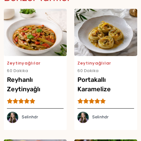
Zeytinyağlılar
Zeytinyağlılar
60 Dakika
60 Dakika
Reyhanlı
Portakallı
Zeytinyağlı
Karamelize
Fasulye Tarifi
Soğanlı Enginar
Tarifi
Selinhdr
Selinhdr