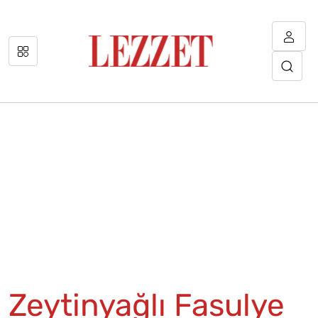
Zeytinyağlı Fasulye