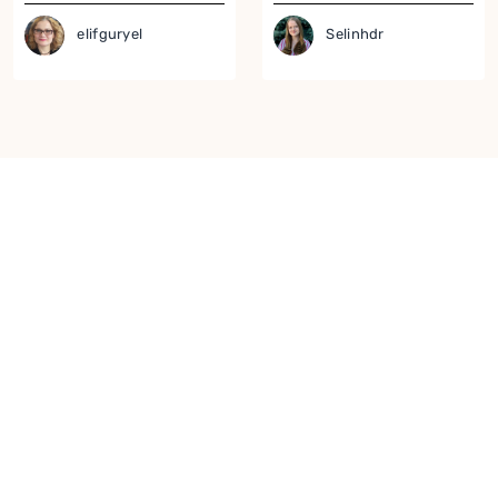
Salatalık Salatası
Kulağı Salatası
Tarifi
elifguryel
Selinhdr