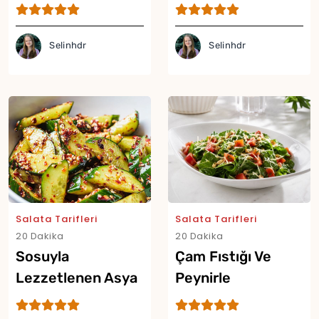
Buzlu Salata Tarifi
Salata Tarifi
Yor
Selinhdr
Selinhdr
Salata Tarifleri
Salata Tarifleri
20 Dakika
20 Dakika
Sosuyla
Çam Fıstığı Ve
Lezzetlenen Asya
Peynirle
Usulü Acılı
Zenginleşen Kuzu