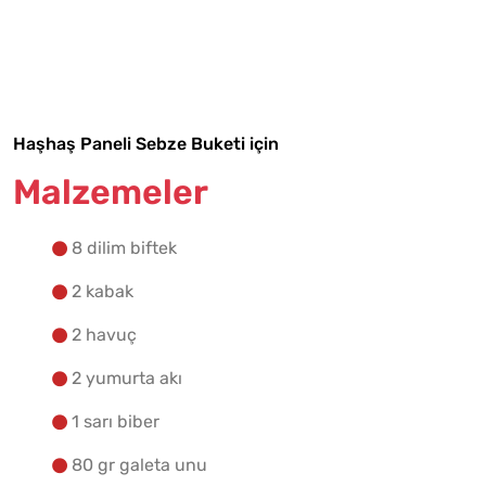
Malzemelere Geç
Yapılış Adımlarına Geç
Haşhaş Paneli Sebze Buketi için
Malzemeler
8 dilim biftek
2 kabak
2 havuç
2 yumurta akı
1 sarı biber
80 gr galeta unu