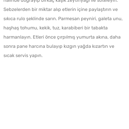
halinde doğrayıp birkaç kaşık zeytinyağı ile soteleyin.
Sebzelerden bir miktar alıp etlerin içine paylaştırın ve
sıkıca rulo şeklinde sarın. Parmesan peyniri, galeta unu,
haşhaş tohumu, kekik, tuz, karabiberi bir tabakta
harmanlayın. Etleri önce çırpılmış yumurta akına, daha
sonra pane harcına bulayıp kızgın yağda kızartın ve
sıcak servis yapın.