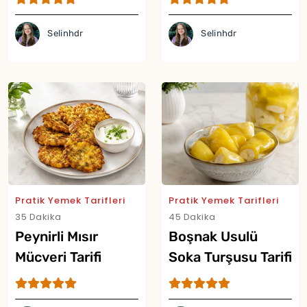
Selinhdr
Selinhdr
Yor
Pratik Yemek Tarifleri
Pratik Yemek Tarifleri
35 Dakika
45 Dakika
Peynirli Mısır
Boşnak Usulü
Mücveri Tarifi
Soka Turşusu Tarifi