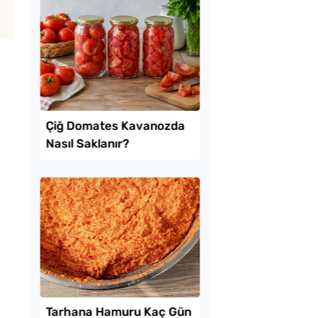
uk Yumurtalı Ekmek
Patatesli Kıvrık Böre
Tarifi