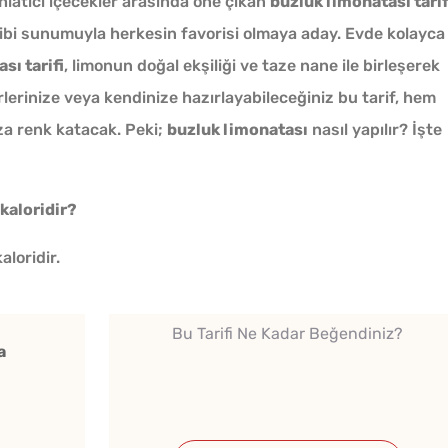
hlatıcı içecekler arasında öne çıkan
buzluk limonatası tarif
ibi sunumuyla herkesin favorisi olmaya aday. Evde kolayca
sı tarifi
, limonun doğal ekşiliği ve taze nane ile birleşerek
rlerinize veya kendinize hazırlayabileceğiniz bu tarif, hem
ıza renk katacak. Peki;
buzluk limonatası
nasıl yapılır? İşte
Makine Olmadan 5
Dakikada Dondurma
kaloridir?
Yapmanın Püf Noktası
aloridir.
Kışlık Domates Sosunun
İçine Ne Konur?
Bu Tarifi Ne Kadar Beğendiniz?
a
Kahval
Menemenlik Domates Kaç
Kaygan
Dakika Kaynatılır?