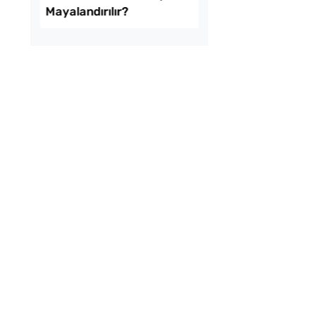
ekmeyen Çıtır
Çiğ Domates Kavano
an Kızartması Tarifi
Nasıl Saklanır?
mda Muzlu Pasta
Tarhana Hamuru Kaç
Mayalandırılır?