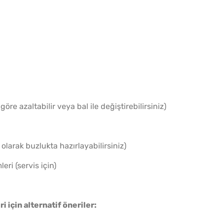
Yağ Ç
Patlıc
göre azaltabilir veya bal ile değiştirebilirsiniz)
 olarak buzlukta hazırlayabilirsiniz)
eri (servis için)
Borca
 için alternatif öneriler:
Tarifi