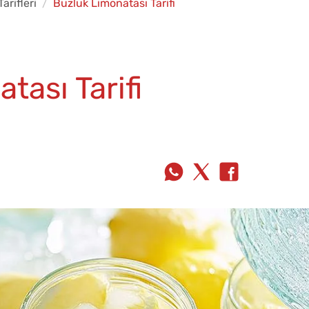
arifleri
Buzluk Limonatası Tarifi
tası Tarifi