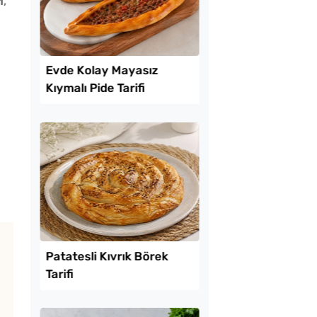
i
,
Lezzet Trendleri
tılık Pratik
Evde Kolay Mayasız
a Tarifi
Kıymalı Pide Tarifi