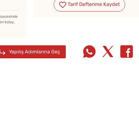
Tarif Defterime Kaydet
z sayesinde
Ev Yapımı Domates Sosu
en kolay,
Kaç Yıl Dayanır?
Yapılış Adımlarına Geç
Pofud
Tarifi