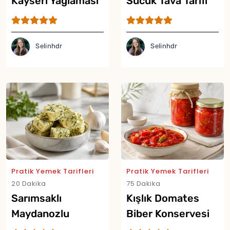
Kayseri Yağlaması
Sucuk Tava Tarifi
Tarifi
Selinhdr
Selinhdr
Pratik Yemek Tarifleri
Pratik Yemek Tarifleri
20 Dakika
75 Dakika
Sarımsaklı
Kışlık Domates
Maydanozlu
Biber Konservesi
Tereyağı Küpleri
Tarifi