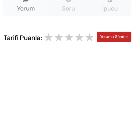
Yorum
Soru
İpucu
★★★★★
★
★
Tarifi Puanla:
★
★
★
★
★
★
★
★