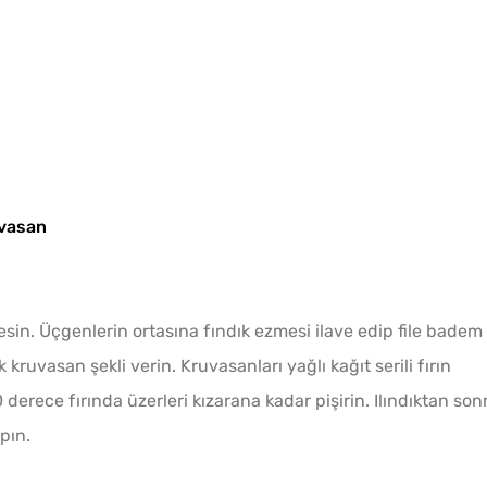
uvasan
sin. Üçgenlerin ortasına fındık ezmesi ilave edip file badem
k kruvasan şekli verin. Kruvasanları yağlı kağıt serili fırın
 derece fırında üzerleri kızarana kadar pişirin. Ilındıktan son
pın.