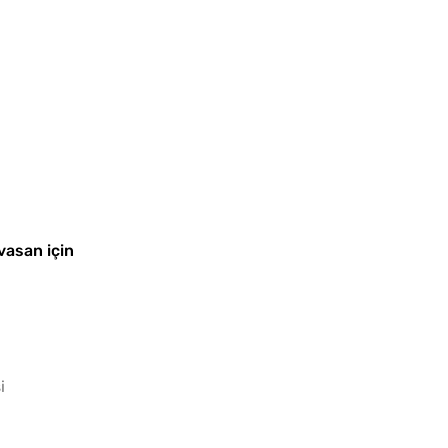
vasan için
i