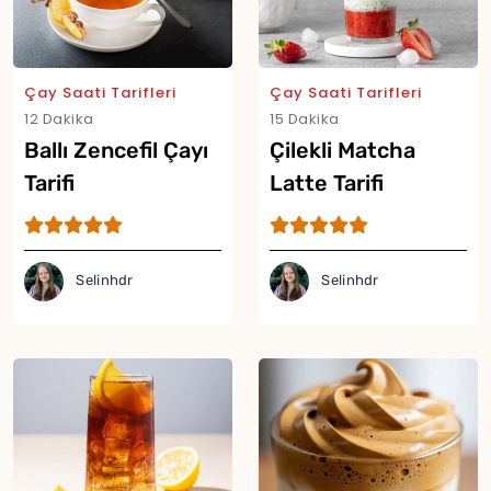
Yor
Çay Saati Tarifleri
Çay Saati Tarifleri
12 Dakika
15 Dakika
Ballı Zencefil Çayı
Çilekli Matcha
Tarifi
Latte Tarifi
Selinhdr
Selinhdr