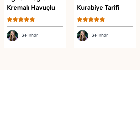
Kremalı Havuçlu
Kurabiye Tarifi
Kurabiye Tarifi
Selinhdr
Selinhdr
Yor