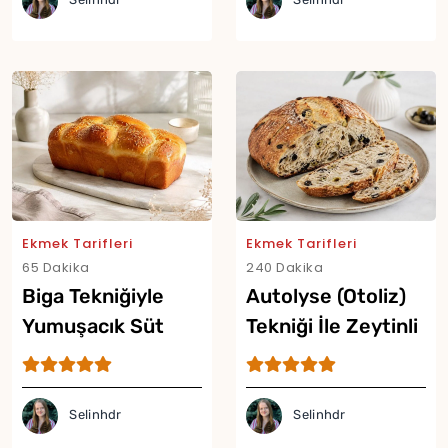
Selinhdr
Selinhdr
Yor
Ekmek Tarifleri
Ekmek Tarifleri
65 Dakika
240 Dakika
Biga Tekniğiyle
Autolyse (Otoliz)
Yumuşacık Süt
Tekniği İle Zeytinli
Ekmeği Tarifi
Artisan Ekmek
Tarifi
Selinhdr
Selinhdr