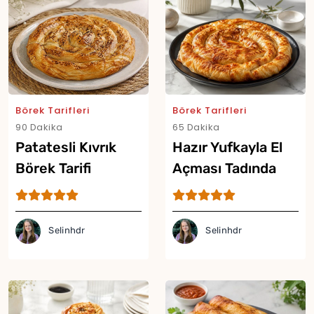
Börek Tarifleri
Börek Tarifleri
90 Dakika
65 Dakika
Patatesli Kıvrık
Hazır Yufkayla El
Börek Tarifi
Açması Tadında
Çıtır Börek Tarifi
Selinhdr
Selinhdr