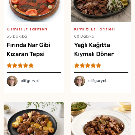
Kırmızı Et Tarifleri
Kırmızı Et Tarifleri
55 Dakika
60 Dakika
Fırında Nar Gibi
Yağlı Kağıtta
Kızaran Tepsi
Kıymalı Döner
Yor
Kebabı Tarifi
Tarifi
elifguryel
elifguryel