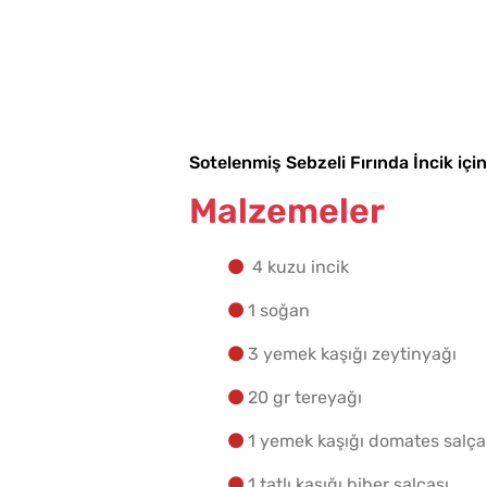
Sotelenmiş Sebzeli Fırında İncik için
Malzemeler
4 kuzu incik
1 soğan
3 yemek kaşığı zeytinyağı
20 gr tereyağı
1 yemek kaşığı domates salça
1 tatlı kaşığı biber salçası