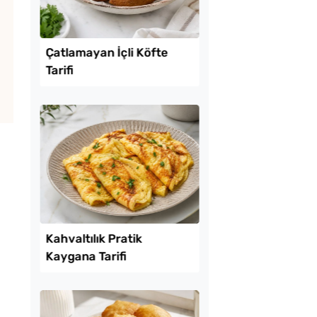
Lezzet Trendleri
reği Tarifi
Çatlamayan İçli Köft
Tarifi