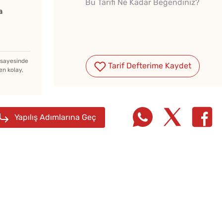
Bu Tarifi Ne Kadar Beğendiniz?
a
z sayesinde
Tarif Defterime Kaydet
Kışlık Domates
en kolay,
Konservesi Kaç Dakika
Kaynatılmalı?
Yapılış Adımlarına Geç
Kedi Dili Tiramisu
Yapmanın Püf Noktaları
Van Çö
Çi Böreğin Yağ
Çekmemesi İçin Ne
Yapılır?