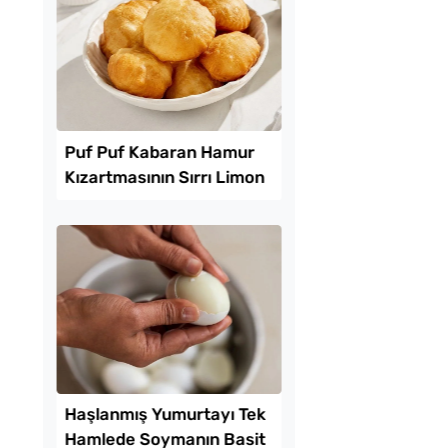
l Ayrılan Yağlı Çörek
Kahvaltılık Pratik
Kaygana Tarifi