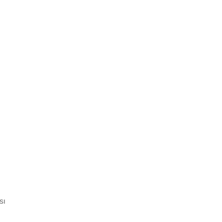
Çi Börek Hamuru Nasıl
Olmalı?
Tel Te
Tarifi
sı