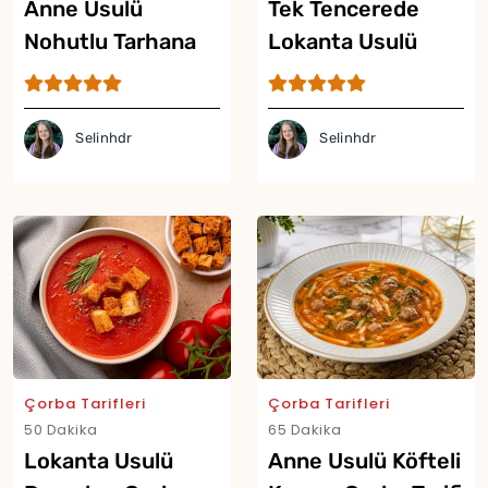
Anne Usulü
Tek Tencerede
Nohutlu Tarhana
Lokanta Usulü
Çorbası Tarifi
Mercimek Çorbası
Tarifi
Selinhdr
Selinhdr
Çorba Tarifleri
Çorba Tarifleri
50 Dakika
65 Dakika
Lokanta Usulü
Anne Usulü Köfteli