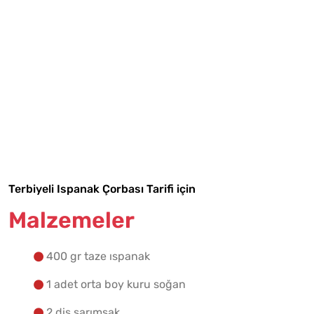
Tarif Defterime Kaydet
Terbiyeli Ispanak Çorbası Tarifi için
Malzemeler
Malzemelere Geç
400 gr taze ıspanak
Yapılış Adımlarına Geç
1 adet orta boy kuru soğan
2 diş sarımsak