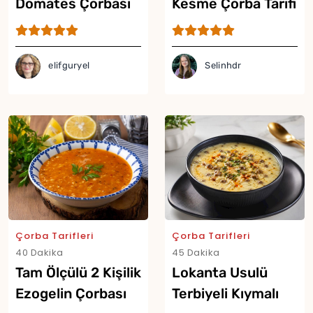
Domates Çorbası
Kesme Çorba Tarifi
Tarifi
elifguryel
Selinhdr
Çorba Tarifleri
Çorba Tarifleri
40 Dakika
45 Dakika
Tam Ölçülü 2 Kişilik
Lokanta Usulü
Ezogelin Çorbası
Terbiyeli Kıymalı