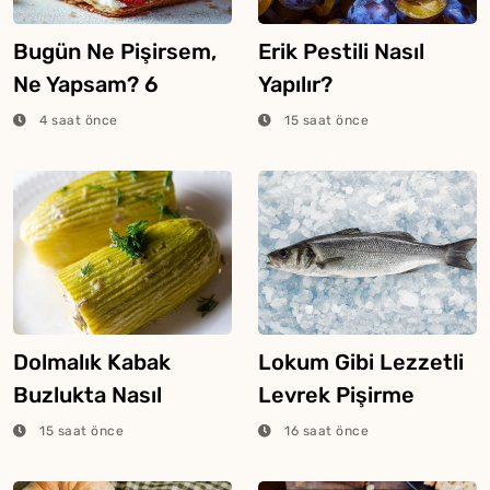
Bugün Ne Pişirsem,
Erik Pestili Nasıl
Ne Yapsam? 6
Yapılır?
Ağustos 2026
4 saat önce
15 saat önce
Dolmalık Kabak
Lokum Gibi Lezzetli
Buzlukta Nasıl
Levrek Pişirme
Saklanır?
Tüyosu
15 saat önce
16 saat önce