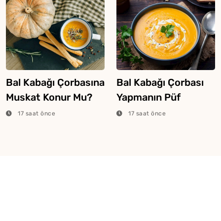
Bal Kabağı Çorbasına
Bal Kabağı Çorbası
Muskat Konur Mu?
Yapmanın Püf
Noktaları
17 saat önce
17 saat önce