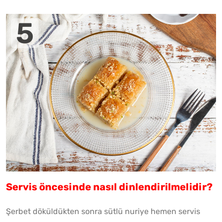
Servis öncesinde nasıl dinlendirilmelidir?
Şerbet döküldükten sonra sütlü nuriye hemen servis