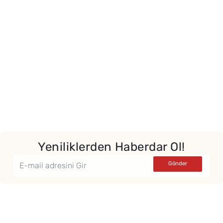
Yeniliklerden Haberdar Ol!