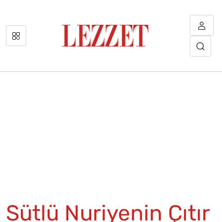
Sütlü Nuriyenin Çıtır