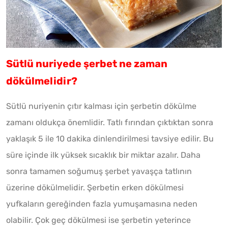
Sütlü nuriyede şerbet ne zaman
dökülmelidir?
Sütlü nuriyenin çıtır kalması için şerbetin dökülme
zamanı oldukça önemlidir. Tatlı fırından çıktıktan sonra
yaklaşık 5 ile 10 dakika dinlendirilmesi tavsiye edilir. Bu
süre içinde ilk yüksek sıcaklık bir miktar azalır. Daha
sonra tamamen soğumuş şerbet yavaşça tatlının
üzerine dökülmelidir. Şerbetin erken dökülmesi
yufkaların gereğinden fazla yumuşamasına neden
olabilir. Çok geç dökülmesi ise şerbetin yeterince