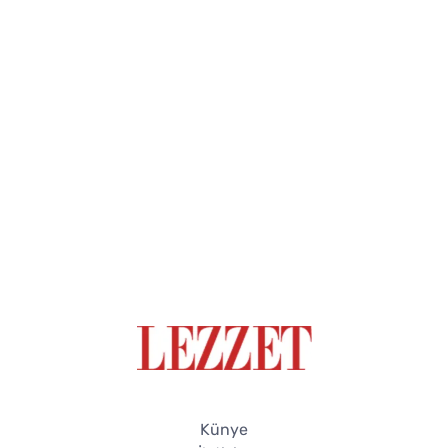
Künye