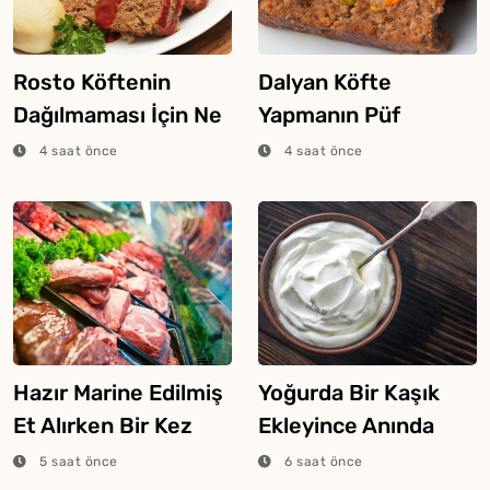
Rosto Köftenin
Dalyan Köfte
Dağılmaması İçin Ne
Yapmanın Püf
Yapmalı?
Noktaları
4 saat önce
4 saat önce
Hazır Marine Edilmiş
Yoğurda Bir Kaşık
Et Alırken Bir Kez
Ekleyince Anında
Daha Düşünün
Gurme Tatlıya
5 saat önce
6 saat önce