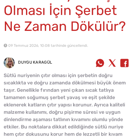
Olması İçin Şerbet
Ne Zaman Dökülür?
09 Temmuz 2026, 10:08 tarihinde güncellendi.
DUYGU KARAGÜL
Sütlü nuriyenin çıtır olması için şerbetin doğru
sıcaklıkta ve doğru zamanda dökülmesi büyük önem
taşır. Genellikle fırından yeni çıkan sıcak tatlıya
tamamen soğumuş şerbet yavaş ve eşit şekilde
eklenerek katların çıtır yapısı korunur. Ayrıca kaliteli
malzeme kullanımı, doğru pişirme süresi ve uygun
dinlendirme aşaması tatlının kıvamını olumlu yönde
etkiler. Bu noktalara dikkat edildiğinde sütlü nuriye
hem çıtır dokusunu korur hem de lezzetli bir kıvam