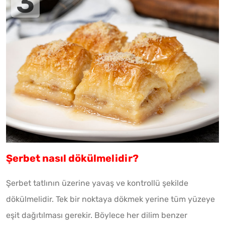
Şerbet nasıl dökülmelidir?
Şerbet tatlının üzerine yavaş ve kontrollü şekilde
dökülmelidir. Tek bir noktaya dökmek yerine tüm yüzeye
eşit dağıtılması gerekir. Böylece her dilim benzer