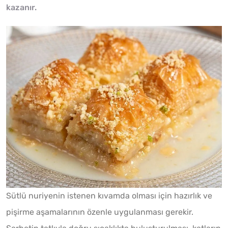
kazanır.
Sütlü nuriyenin istenen kıvamda olması için hazırlık ve
pişirme aşamalarının özenle uygulanması gerekir.