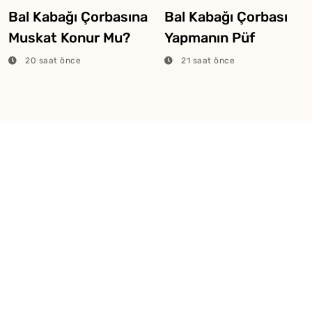
Bal Kabağı Çorbasına
Bal Kabağı Çorbası
Muskat Konur Mu?
Yapmanın Püf
Noktaları
20 saat önce
21 saat önce