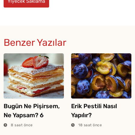
Yiyecek Saklama
Benzer Yazılar
Bugün Ne Pişirsem,
Erik Pestili Nasıl
Ne Yapsam? 6
Yapılır?
Ağustos 2026
8 saat önce
18 saat önce