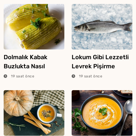
Dolmalık Kabak
Lokum Gibi Lezzetli
Buzlukta Nasıl
Levrek Pişirme
Saklanır?
Tüyosu
19 saat önce
19 saat önce