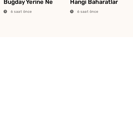
Buğday Yerine Ne
Hangi Baharatlar
Konur?
Konulur?
6 saat önce
6 saat önce