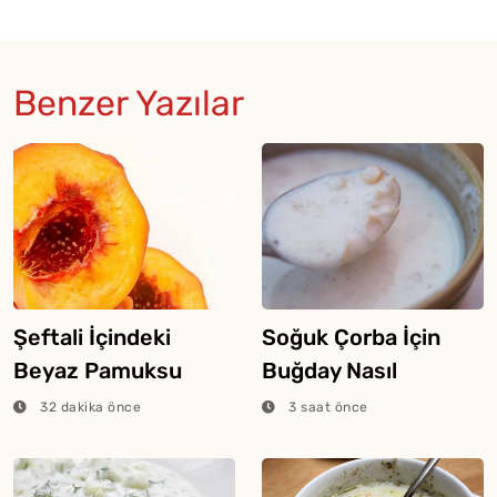
Benzer Yazılar
Şeftali İçindeki
Soğuk Çorba İçin
Beyaz Pamuksu
Buğday Nasıl
Dokunun Sebebi
Haşlanır?
32 dakika önce
3 saat önce
Buymuş