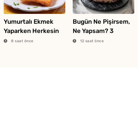
Yumurtalı Ekmek
Bugün Ne Pişirsem,
Yaparken Herkesin
Ne Yapsam? 3
Yaptığı 5 Hata
Ağustos 2026
8 saat önce
12 saat önce