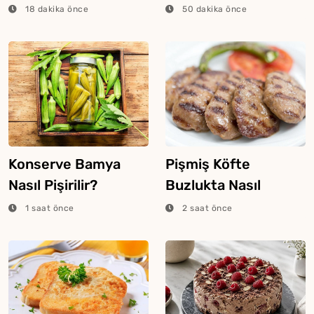
Gurme Tatlıya
Bozan Sıra Dışı
18 dakika önce
50 dakika önce
Dönüşüyor
Tarifler
Konserve Bamya
Pişmiş Köfte
Nasıl Pişirilir?
Buzlukta Nasıl
Saklanır?
1 saat önce
2 saat önce