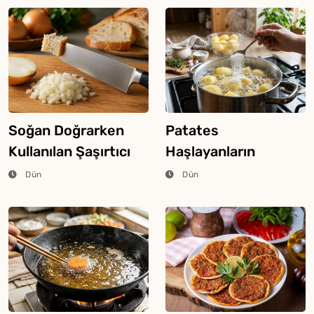
Soğan Doğrarken
Patates
Kullanılan Şaşırtıcı
Haşlayanların
Ekmek Tekniği
Bilmesi Gereken
Dün
Dün
Şeker Hilesi