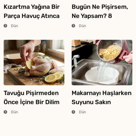
Kızartma Yağına Bir
Bugün Ne Pişirsem,
Parça Havuç Atınca
Ne Yapsam? 8
Ne Olur?
Ağustos 2026
Dün
Dün
Tavuğu Pişirmeden
Makarnayı Haşlarken
Önce İçine Bir Dilim
Suyunu Sakın
Limon Atarsanız Ne
Dökmeyin
Dün
Dün
Olur?