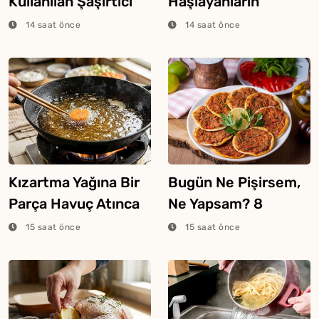
Kullanılan Şaşırtıcı
Haşlayanların
Ekmek Tekniği
Bilmesi Gereken
14 saat önce
14 saat önce
Şeker Hilesi
Kızartma Yağına Bir
Bugün Ne Pişirsem,
Parça Havuç Atınca
Ne Yapsam? 8
Ne Olur?
Ağustos 2026
15 saat önce
15 saat önce