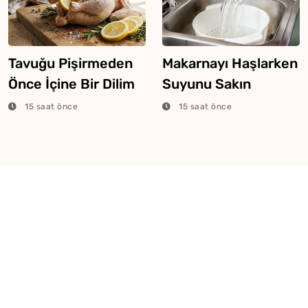
Tavuğu Pişirmeden
Makarnayı Haşlarken
Önce İçine Bir Dilim
Suyunu Sakın
Limon Atarsanız Ne
Dökmeyin
15 saat önce
15 saat önce
Olur?