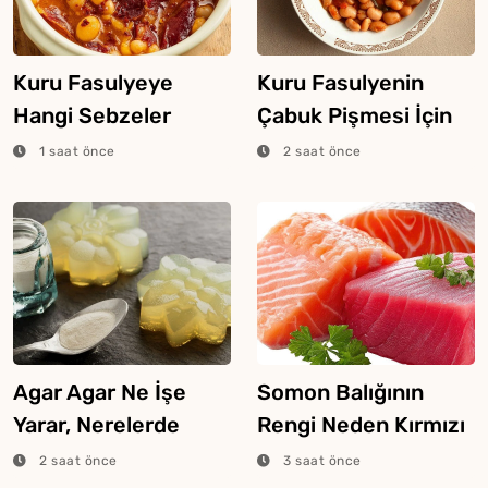
Kuru Fasulyeye
Kuru Fasulyenin
Hangi Sebzeler
Çabuk Pişmesi İçin
Konur?
Püf Noktaları
1 saat önce
2 saat önce
Agar Agar Ne İşe
Somon Balığının
Yarar, Nerelerde
Rengi Neden Kırmızı
Kullanılır?
Veya Pembe Olur?
2 saat önce
3 saat önce