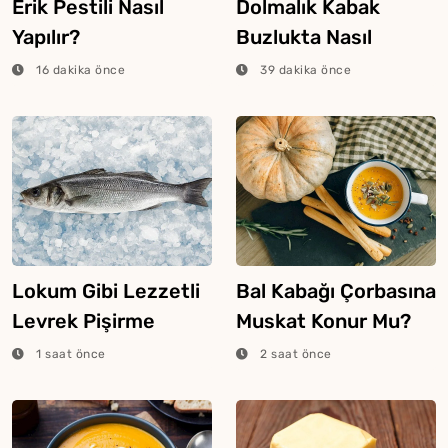
Erik Pestili Nasıl
Dolmalık Kabak
Yapılır?
Buzlukta Nasıl
Saklanır?
16 dakika önce
39 dakika önce
Lokum Gibi Lezzetli
Bal Kabağı Çorbasına
Levrek Pişirme
Muskat Konur Mu?
Tüyosu
1 saat önce
2 saat önce