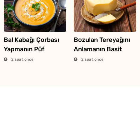
Bal Kabağı Çorbası
Bozulan Tereyağını
Yapmanın Püf
Anlamanın Basit
Noktaları
Yolları
2 saat önce
2 saat önce