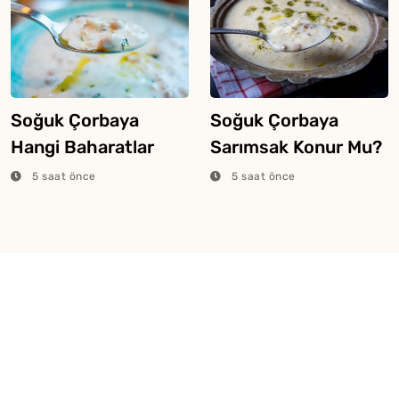
Soğuk Çorbaya
Soğuk Çorbaya
Hangi Baharatlar
Sarımsak Konur Mu?
Konulur?
5 saat önce
5 saat önce