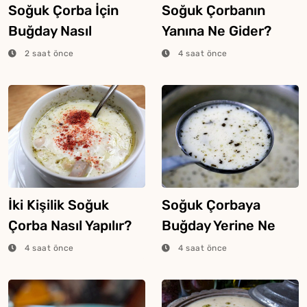
Soğuk Çorba İçin
Soğuk Çorbanın
Buğday Nasıl
Yanına Ne Gider?
Haşlanır?
2 saat önce
4 saat önce
İki Kişilik Soğuk
Soğuk Çorbaya
Çorba Nasıl Yapılır?
Buğday Yerine Ne
Konur?
4 saat önce
4 saat önce