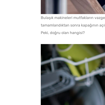
Bulaşık makineleri mutfakların vazg
tamamlandıktan sonra kapağının açılıp
Peki, doğru olan hangisi?
lmadan 5
Pofuduk Yumurtalı Ekm
a Dondurma
Tarifi
 Püf Noktası