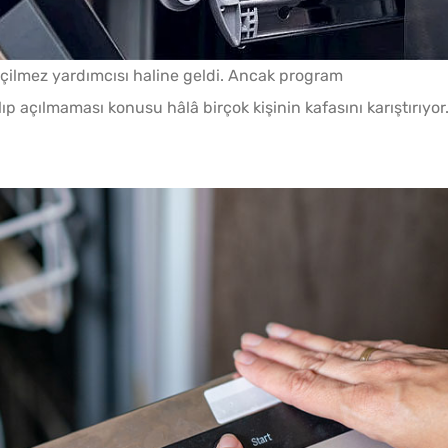
eçilmez yardımcısı haline geldi. Ancak program
 açılmaması konusu hâlâ birçok kişinin kafasını karıştırıyor
ek
Borcamda Muzlu Pasta
Makin
Tarifi
Dakik
Yapma