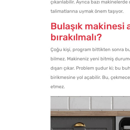
çıkarılabilir. Ayrıca bazı makinelerd
talimatlarına uymak önem taşıyor.
ı Domates Sosu
Kahvaltılık Pratik
Bulaşık makinesi a
ayanır?
Kaygana Tarifi
bırakılmalı?
Çoğu kişi, program bittikten sonra b
bilmez. Makineniz yeni bitmiş durumd
dışarı çıkar. Problem şudur ki; bu buh
birikmesine yol açabilir. Bu, çekme
etmez.
ates Kavanozda
Evde Kolay Mayasız
lanır?
Kıymalı Pide Tarifi