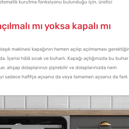
e otomatik kurutma fonksiyonu bulunduğu için, üretici
Menemenlik Domates Kaç
Ev Ya
çılmalı mı yoksa kapalı mı
Dakika Kaynatılır?
Kaç Yı
ulaşık makinesi kapağının hemen açılıp açılmaması gerektiği
a. İçerisi hâlâ sıcak ve buharlı. Kapağı açtığınızda bu buhar
ar, ahşap dolaplarınızı şişirebilir ve dolaplarınızda nem
ceyi sadece hafifçe açsanız da veya tamamen açsanız da fark
Evde Katkısız Vişne Suyu
Çiğ D
Yapmanın İpuçları
Nasıl 