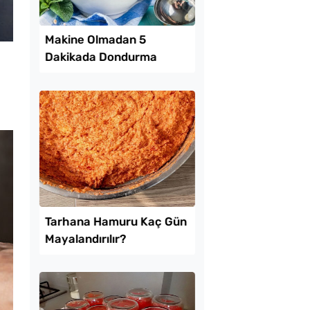
Lezzet Trendleri
.
e Olmadan 5
Pofuduk Yumurtalı 
ada Dondurma
Tarifi
nın Püf Noktası