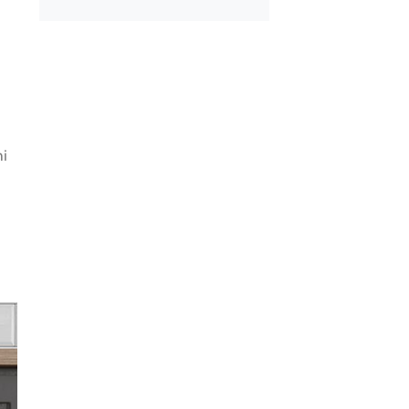
pımı Domates Sosu
Kahvaltılık Pratik
l Dayanır?
Kaygana Tarifi
ni
omates Kavanozda
Evde Kolay Mayasız
Saklanır?
Kıymalı Pide Tarifi