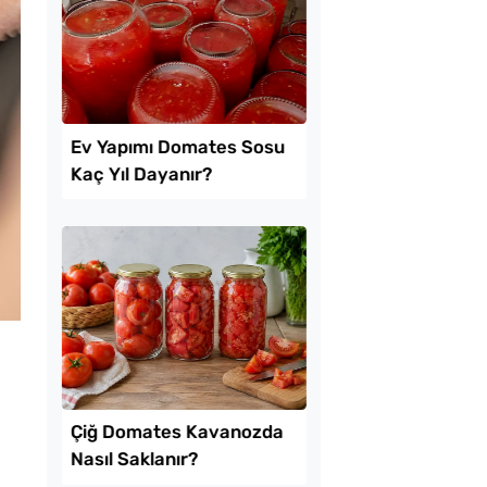
na Hamuru Kaç Gün
Yağ Çekmeyen Çıtır
ndırılır?
Patlıcan Kızartması T