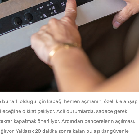
Patatesli Kıvrık Börek
Tarha
i
Tarifi
Mayala
e buharlı olduğu için kapağı hemen açmanın, özellikle ahşap
leceğine dikkat çekiyor. Acil durumlarda, sadece gerekli
 tekrar kapatmak öneriliyor. Ardından pencerelerin açılması,
ğlıyor. Yaklaşık 20 dakika sonra kalan bulaşıklar güvenle