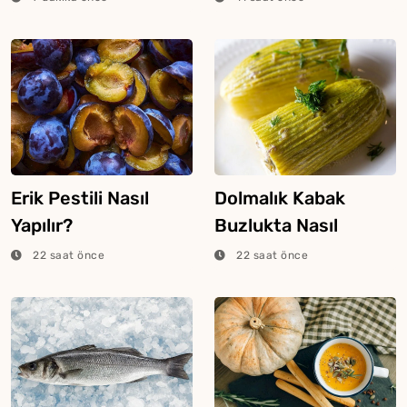
Erik Pestili Nasıl
Dolmalık Kabak
Yapılır?
Buzlukta Nasıl
Saklanır?
22 saat önce
22 saat önce