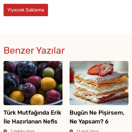
Yiyecek Saklama
Benzer Yazılar
Türk Mutfağında Erik
Bugün Ne Pişirsem,
İle Hazırlanan Nefis
Ne Yapsam? 6
Yemekler
Ağustos 2026
7 dakika önce
11 saat önce