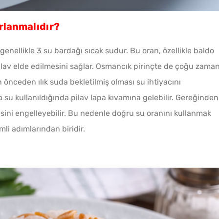
Tel Te
arlanmalıdır?
Katmer
 genellikle 3 su bardağı sıcak sudur. Bu oran, özellikle baldo
pilav elde edilmesini sağlar. Osmancık pirinçte de çoğu zama
in önceden ılık suda bekletilmiş olması su ihtiyacını
 su kullanıldığında pilav lapa kıvamına gelebilir. Gereğinden
esini engelleyebilir. Bu nedenle doğru su oranını kullanmak
mli adımlarından biridir.
Sadec
Bardak
Gözlem