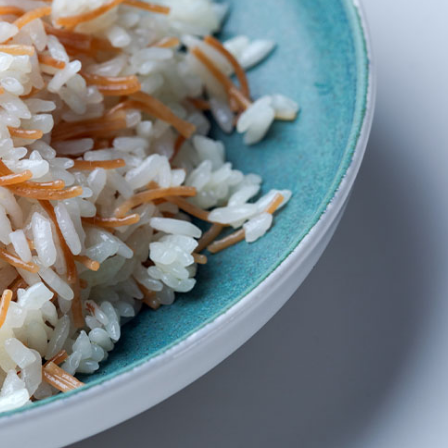
Kışlık Tarhanaya Tarhun
Otu Konur Mu?
Az Kıy
Köftesi