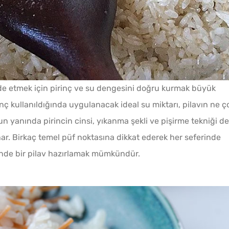
Bayat Ekmeği Saniyeler
İçinde Taze Hale Getiren
lde etmek için pirinç ve su dengesini doğru kurmak büyük
Yöntem
inç kullanıldığında uygulanacak ideal su miktarı, pilavın ne ç
Ev Yapımı Domates Sosu
n yanında pirincin cinsi, yıkanma şekli ve pişirme tekniği de
Kaç Yıl Dayanır?
nar. Birkaç temel püf noktasına dikkat ederek her seferinde
rinde bir pilav hazırlamak mümkündür.
10 Da
Evde Elma Sirkesi
Poğaça
Yapmanın 4 Püf Noktası