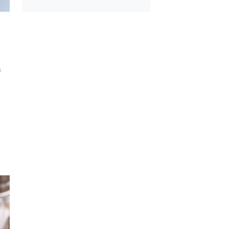
l Ayrılan Tavada
Kışlık Domates Sosu
 Tarifi
İçine Ne Konur?
n
e 1 Patates ve 1
Çiğ Domates Kavano
 Un ile Tavada
Nasıl Saklanır?
e Tarifi