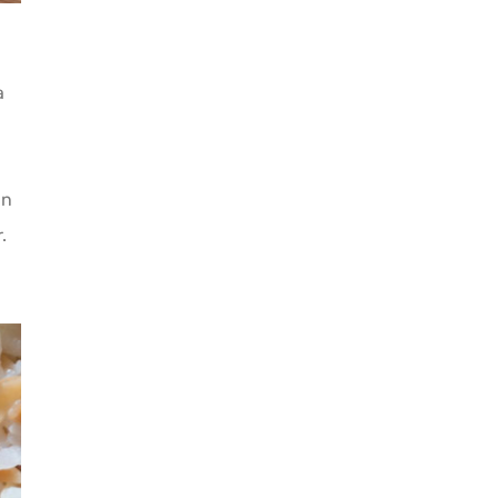
a
un
.