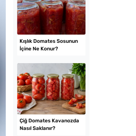
mayla Kıbrıs
Parmak Yediren Mez
 Tarifi
Tarifi