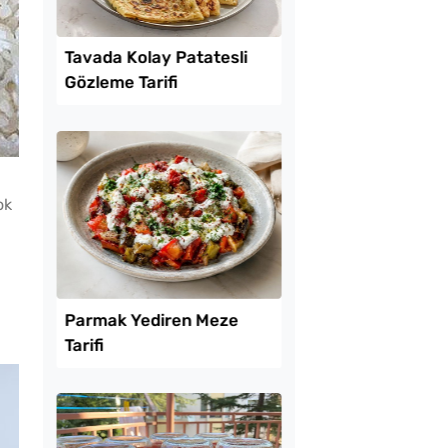
Lezzet Trendleri
ok
kikaya Sendeyim
Tavada Kolay Patates
sı Tarifi
Gözleme Tarifi