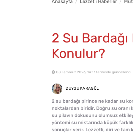
Anasayfa
Lezzetli Haberler
Mut
2 Su Bardağı 
Konulur?
08 Temmuz 2026, 14:17 tarihinde güncellendi.
DUYGU KARAGÜL
2 su bardağı pirince ne kadar su ko
noktalardan biridir. Doğru su oranı k
su pilavın dokusunu olumsuz etkileyeb
yöntemi su miktarında küçük farklılı
sonuçlar verir. Lezzetli, diri ve ta