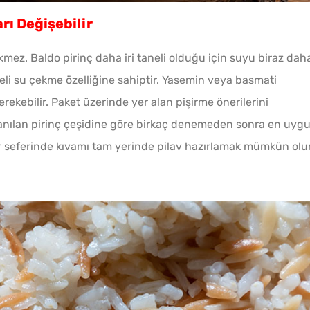
rı Değişebilir
kmez. Baldo pirinç daha iri taneli olduğu için suyu biraz dah
eli su çekme özelliğine sahiptir. Yasemin veya basmati
rekebilir. Paket üzerinde yer alan pişirme önerilerini
lanılan pirinç çeşidine göre birkaç denemeden sonra en uyg
r seferinde kıvamı tam yerinde pilav hazırlamak mümkün olur